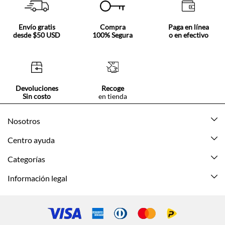
Envío gratis
Compra
Paga en línea
desde $50 USD
100% Segura
o en efectivo
Devoluciones
Recoge
Sin costo
en tienda
Nosotros
Acerca de Tennis
Centro ayuda
Tiendas
Mis pedidos
Categorías
Beneficios de suscripción
Mi cuenta
Nuevo
Información legal
Cómo comprar
Mujer
Promociones vigentes
Guía de tallas
Hombre
Politica de envío y devolución
Contáctanos