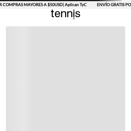
 COMPRAS MAYORES A $50USD| Aplican TyC
ENVÍO GRATIS PO
Completa tu look
Otras opciones que te gustarán
Vistos recientemente