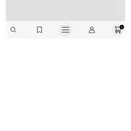
0
Regístrate o actualiza tus datos y
recibe 30% OFF
SUCRÍBETE AQUÍ