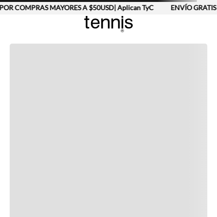
POR COMPRAS MAYORES A $50USD| Aplican TyC
ENVÍO GRATIS 
Completa tu look
Otras opciones que te gustarán
Vistos recientemente