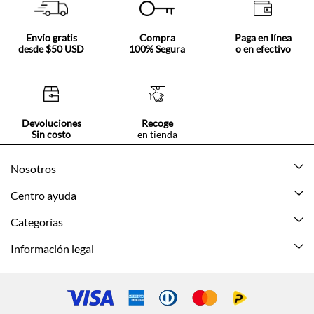
Envío gratis
Compra
Paga en línea
desde $50 USD
100% Segura
o en efectivo
Devoluciones
Recoge
Sin costo
en tienda
Nosotros
Acerca de Tennis
Centro ayuda
Tiendas
Mis pedidos
Categorías
Beneficios de suscripción
Mi cuenta
Nuevo
Información legal
Cómo comprar
Mujer
Promociones vigentes
Guía de tallas
Hombre
Politica de envío y devolución
Contáctanos