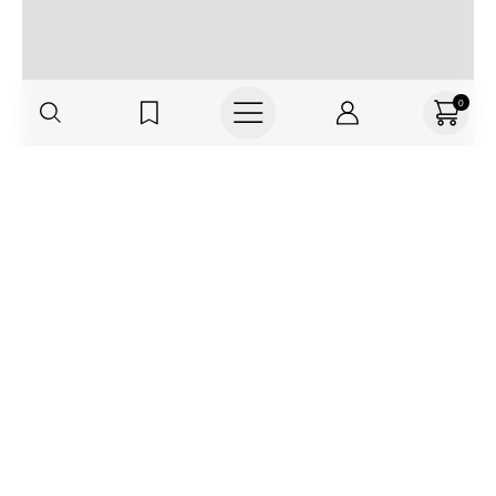
0
Regístrate o actualiza tus datos y
recibe 30% OFF
SUCRÍBETE AQUÍ