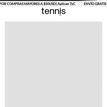
POR COMPRAS MAYORES A $50USD| Aplican TyC
ENVÍO GRATIS 
Completa tu look
Otras opciones que te gustarán
Vistos recientemente