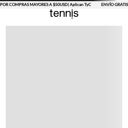
POR COMPRAS MAYORES A $50USD| Aplican TyC
ENVÍO GRATIS
Completa tu look
Otras opciones que te gustarán
Vistos recientemente