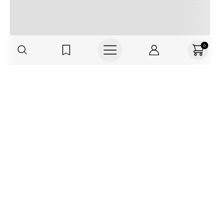
0
Regístrate o actualiza tus datos y
recibe 30% OFF
SUCRÍBETE AQUÍ