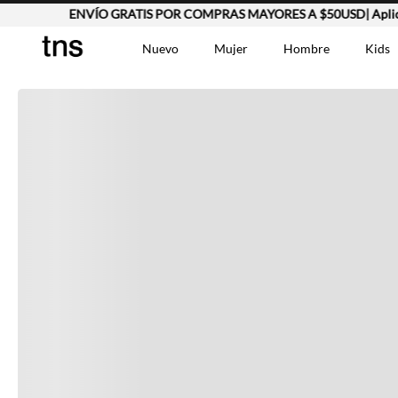
ENVÍO GRATIS POR COMPRAS MAYORES A $50USD| Aplican T
Completa tu look
Nuevo
Mujer
Hombre
Kids
Otras opciones que te gustarán
TÉRMINOS MÁS BUSCA
Vestidos
1
.
Lino
2
.
Camisetas
3
.
Vistos recientemente
Chaqueta
4
.
Bermuda
5
.
Jean Hombre
6
.
Vestido
7
.
Tshirt-Negro-Tsh-En
8
.
Camisetas Mujer
9
.
Falda
10
.