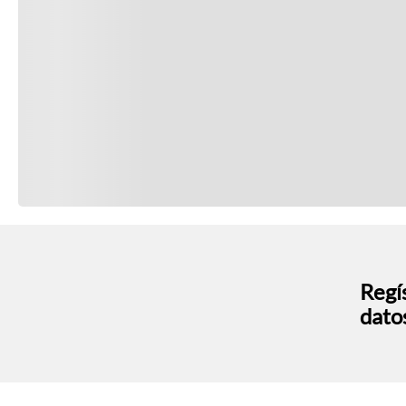
Regís
dato