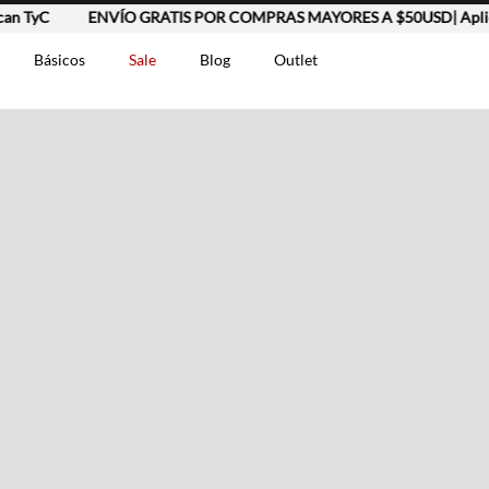
yC
ENVÍO GRATIS POR COMPRAS MAYORES A $50USD| Aplican T
Básicos
Sale
Blog
Outlet
DOS
t-0007699