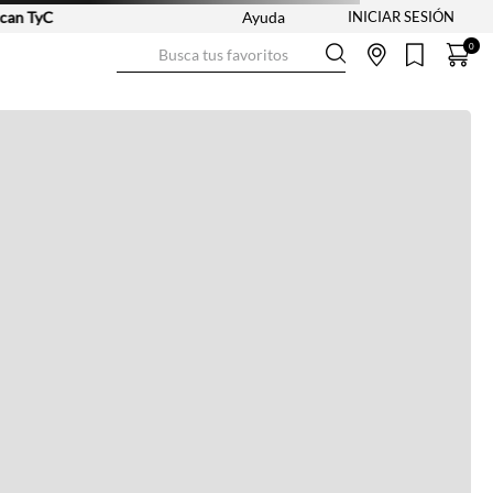
yC
Ayuda
Busca tus favoritos
0