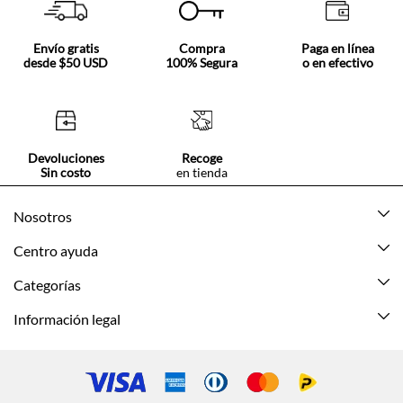
Envío gratis
Compra
Paga en línea
desde $50 USD
100% Segura
o en efectivo
Devoluciones
Recoge
Sin costo
en tienda
Nosotros
Acerca de Tennis
Centro ayuda
Tiendas
Mis pedidos
Categorías
Beneficios de suscripción
Mi cuenta
Nuevo
Información legal
Cómo comprar
Mujer
Promociones vigentes
Guía de tallas
Hombre
Politica de envío y devolución
Contáctanos