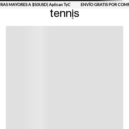
AS MAYORES A $50USD| Aplican TyC
ENVÍO GRATIS POR COMPR
Completa tu look
Otras opciones que te gustarán
Vistos recientemente