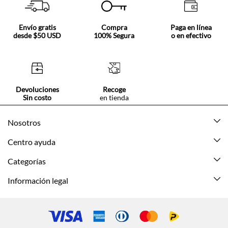
Envío gratis
Compra
Paga en línea
desde $50 USD
100% Segura
o en efectivo
Devoluciones
Recoge
Sin costo
en tienda
Nosotros
Acerca de Tennis
Centro ayuda
Tiendas
Mis pedidos
Categorías
Beneficios de suscripción
Mi cuenta
Nuevo
Información legal
Cómo comprar
Mujer
Promociones vigentes
Guía de tallas
Hombre
Politica de envío y devolución
Contáctanos