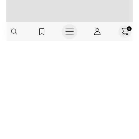
0
Regístrate o actualiza tus datos y
recibe 30% OFF
SUCRÍBETE AQUÍ