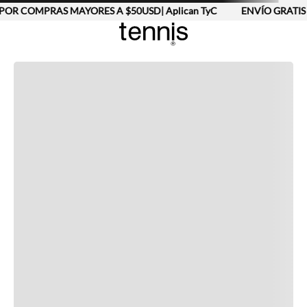
POR COMPRAS MAYORES A $50USD| Aplican TyC
ENVÍO GRATIS 
Completa tu look
Otras opciones que te gustarán
Vistos recientemente