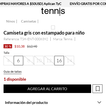
PRAS MAYORES A $50USD| Aplican TyC
ENVÍO GRATIS POR COM
Ninos
Camisetas
Camiseta gris con estampado para niño
Referencia
:
TSH-ENT-0008392
Tennis
30 %
$
10
,
38
$
12
,
90
Talla
4
6
8
10
12
16
14
Guia de tallas
1 disponible
AGREGAR AL CARRITO
Información del producto