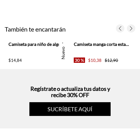
También te encantarán
ado raqueta
Camiseta para niño de algodón azul corte recto con bordado raqueta
Camiseta manga corta estampada azul para niño
Nuevo
30 %
$
14
,
84
$
10
,
38
$
12
,
90
Regístrate o actualiza tus datos y
recibe 30% OFF
SUCRÍBETE AQUÍ