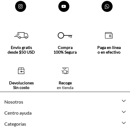
Envío gratis
Compra
Paga en línea
desde $50 USD
100% Segura
o en efectivo
Devoluciones
Recoge
Sin costo
en tienda
Nosotros
Acerca de Tennis
Centro ayuda
Tiendas
Mis pedidos
Categorías