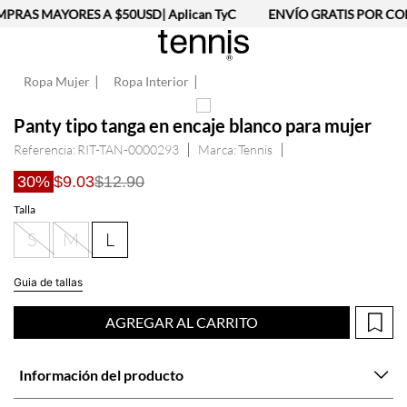
PRAS MAYORES A $50USD| Aplican TyC
ENVÍO GRATIS POR COM
Ropa Mujer
Ropa Interior
Panty tipo tanga en encaje blanco para mujer
Referencia
:
RIT-TAN-0000293
Tennis
30%
$9.03
$12.90
Talla
S
M
L
Guia de tallas
AGREGAR AL CARRITO
Información del producto