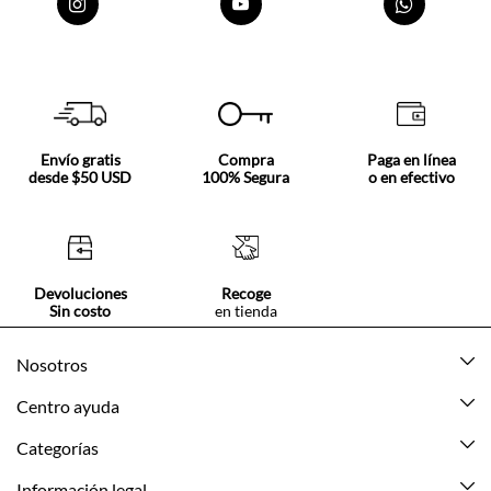
Envío gratis
Compra
Paga en línea
desde $50 USD
100% Segura
o en efectivo
Devoluciones
Recoge
Sin costo
en tienda
Nosotros
Acerca de Tennis
Centro ayuda
Tiendas
Mis pedidos
Categorías
Beneficios de suscripción
Mi cuenta
Nuevo
Información legal