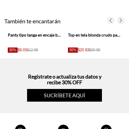
También te encantarán
Panty tipo tanga en encaje blanco para mujer
Top en tela blonda crudo para mujer
30%
$9.03
$12.90
30%
$20.93
$29.90
Regístrate o actualiza tus datos y
recibe 30% OFF
SUCRÍBETE AQUÍ