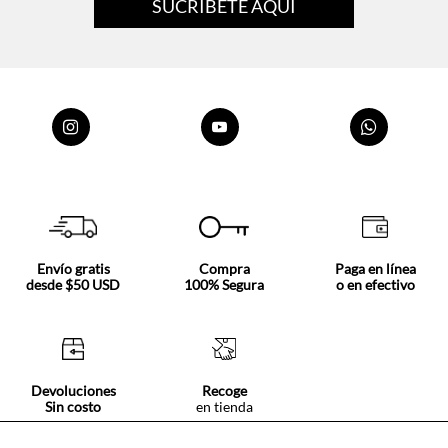
Envío gratis
Compra
Paga en línea
desde $50 USD
100% Segura
o en efectivo
Devoluciones
Recoge
Sin costo
en tienda
Nosotros
Acerca de Tennis
Centro ayuda
Tiendas
Mis pedidos