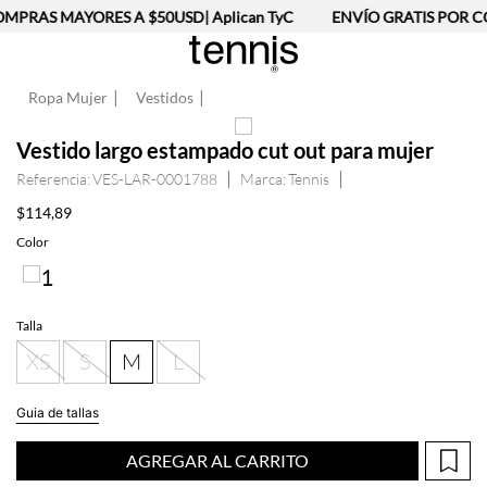
MPRAS MAYORES A $50USD| Aplican TyC
ENVÍO GRATIS POR CO
Ropa Mujer
Vestidos
Vestido largo estampado cut out para mujer
Referencia
:
VES-LAR-0001788
Tennis
$
114
,
89
Talla
XS
S
M
L
Guia de tallas
AGREGAR AL CARRITO
Información del producto