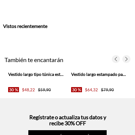
Vistos recientemente
También te encantarán
r
Vestido largo tipo túnica estampado para mujer
Vestido largo estampado para mujer
30 %
30 %
$
48
,
22
$
59
,
90
$
64
,
32
$
79
,
90
Regístrate o actualiza tus datos y
recibe 30% OFF
SUCRÍBETE AQUÍ