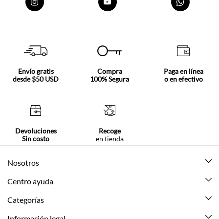
Envío gratis
Compra
Paga en línea
desde $50 USD
100% Segura
o en efectivo
Devoluciones
Recoge
Sin costo
en tienda
Nosotros
Acerca de Tennis
Centro ayuda
Tiendas
Mis pedidos
Categorías
Beneficios de suscripción
Mi cuenta
Nuevo
Información legal