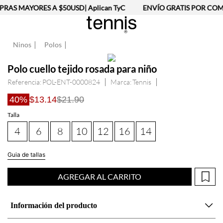
RAS MAYORES A $50USD| Aplican TyC
ENVÍO GRATIS POR COMP
Ninos
Polos
Polo cuello tejido rosada para niño
Referencia
:
POL-ENT-0000824
Tennis
40%
$13.14
$21.90
Talla
4
6
8
10
12
16
14
Guia de tallas
AGREGAR AL CARRITO
Información del producto