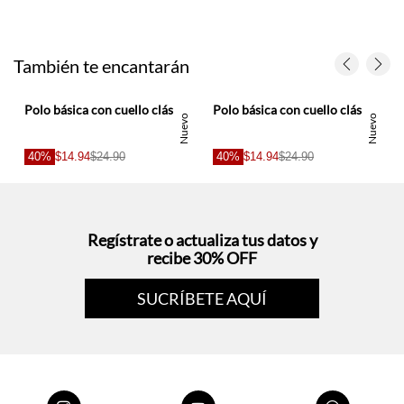
También te encantarán
Polo básica con cuello clásico en azul cielo para niño
Polo básica con cuello clásico en verde agua para niño
o
Nuevo
Nuevo
40%
$14.94
$24.90
40%
$14.94
$24.90
s
Regístrate o actualiza tus datos y
recibe 30% OFF
SUCRÍBETE AQUÍ