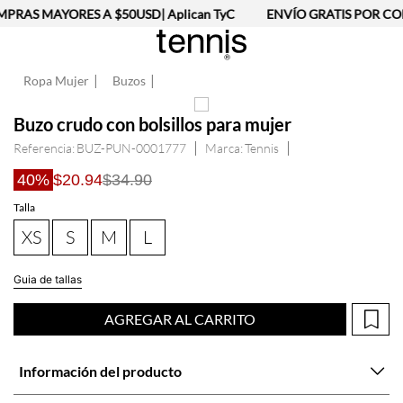
PRAS MAYORES A $50USD| Aplican TyC
ENVÍO GRATIS POR COM
Ropa Mujer
Buzos
Buzo crudo con bolsillos para mujer
Referencia
:
BUZ-PUN-0001777
Tennis
40%
$20.94
$34.90
Talla
XS
S
M
L
Guia de tallas
AGREGAR AL CARRITO
Información del producto