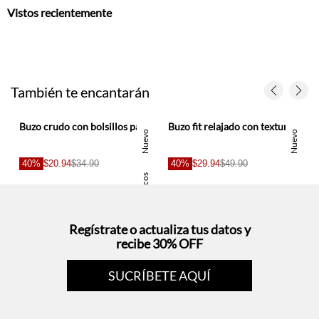
Vistos recientemente
También te encantarán
Buzo crudo con bolsillos para mujer
Buzo fit relajado con textura acanalada en punto crudo para mujer
o
Nuevo
Nuevo
40%
$20.94
$34.90
40%
$29.94
$49.90
s
Basicos
Regístrate o actualiza tus datos y
recibe 30% OFF
SUCRÍBETE AQUÍ