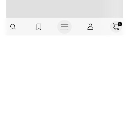
0
Regístrate o actualiza tus datos y
recibe 30% OFF
SUCRÍBETE AQUÍ