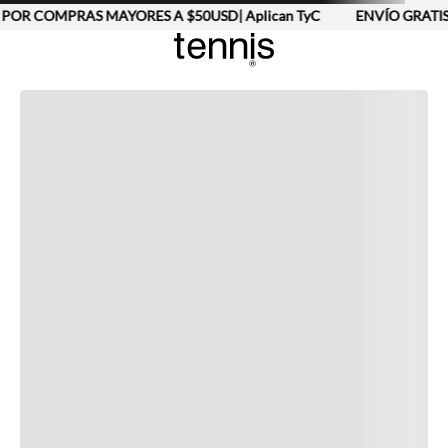
POR COMPRAS MAYORES A $50USD| Aplican TyC
ENVÍO GRATIS
Completa tu look
Otras opciones que te gustarán
Vistos recientemente