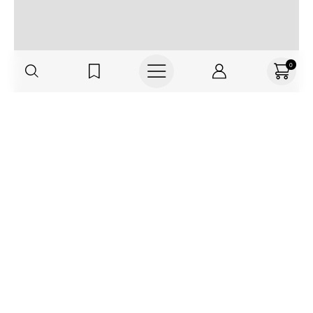
0
Regístrate o actualiza tus datos y
recibe 30% OFF
SUCRÍBETE AQUÍ