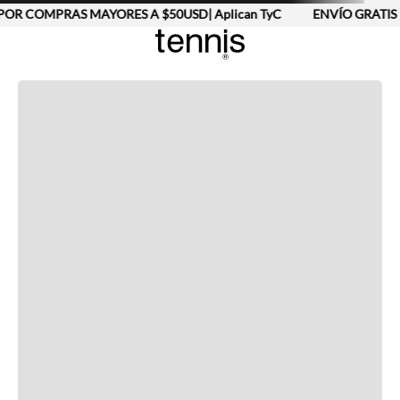
POR COMPRAS MAYORES A $50USD| Aplican TyC
ENVÍO GRATIS 
Completa tu look
Otras opciones que te gustarán
Vistos recientemente